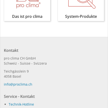
2.0 ist ein innovatives
Deutschland
Passivhaus, das in Serie
Diese Kindertagesstätte
produziert wird.
Das ist pro clima
System-Produkte
in Schnelldorf ist ein
mehr
Grossprojekt in reiner
Holzbauweise.
mehr
Kontakt
pro clima CH GmbH
Schweiz - Suisse - Svizzera
Teichgässlein 9
4058 Basel
in­fo@procli­ma.ch
Service - Kontakt
Zirkuläres Bauen in
Haus mit
Holzbauweise in
Lückenschalung,
Technik-Hotline