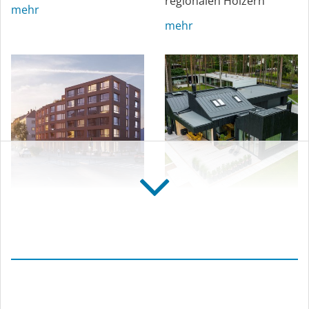
regionalen Hölzern
mehr
mehr
Nachhaltiges
Neubau in einem
Wohnheim in
Vorort von Tallinn,
Mannheim,
Estland
Deutschland
Eine Vorstadtresidenz,
Modernes
die mit nachhaltigen
Studierendenwohnheim
Lösungen für eine