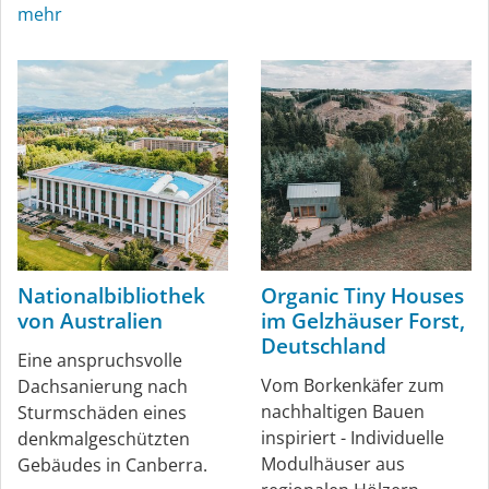
mehr
Nationalbibliothek
Organic Tiny Houses
von Australien
im Gelzhäuser Forst,
Deutschland
Eine anspruchsvolle
Vom Borkenkäfer zum
Dachsanierung nach
nachhaltigen Bauen
Sturmschäden eines
inspiriert - Individuelle
denkmalgeschützten
Modulhäuser aus
Gebäudes in Canberra.