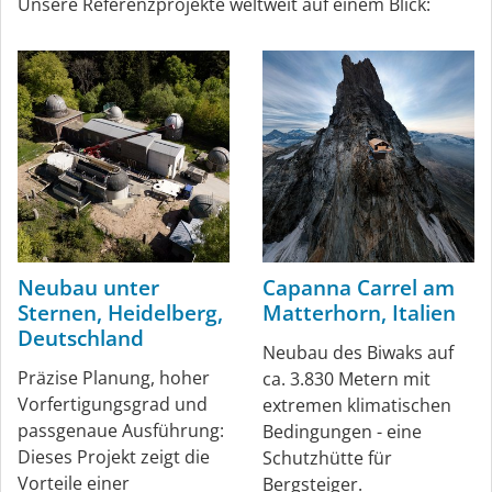
Unsere Referenzprojekte weltweit auf einem Blick:
Neubau unter
Capanna Carrel am
Sternen, Heidelberg,
Matterhorn, Italien
Deutschland
Neubau des Biwaks auf
Präzise Planung, hoher
ca. 3.830 Metern mit
Vorfertigungsgrad und
extremen klimatischen
passgenaue Ausführung:
Bedingungen - eine
Dieses Projekt zeigt die
Schutzhütte für
Vorteile einer
Bergsteiger.