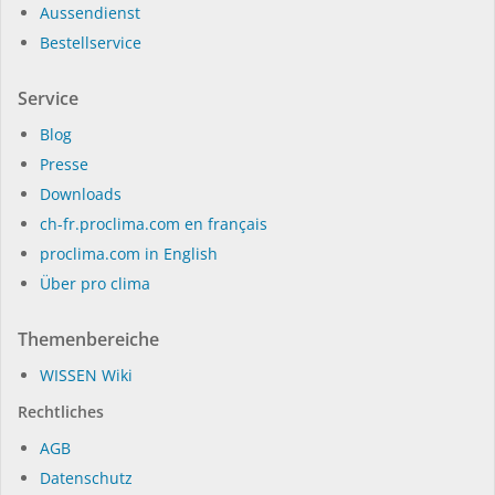
Sanu, Japan
Belgien
Aussendienst
Bestellservice
Beim SANU 2nd Home
Neubau mit offener
Projekt im Umland von
Schalung und innovativer
Service
Tokio werden für eine
Dachkonstruktion.
minimale
Blog
mehr
Umweltbelastung
Presse
erneuerbare Rohstoffe
Dow­n­loads
genutzt und
ch-fr.proclima.com en français
Materialkreisläufe
proclima.com in English
geschaffen.
Über pro clima
mehr
Themenbereiche
WIS­SEN Wi­ki
Rechtliches
AGB
Datenschutz