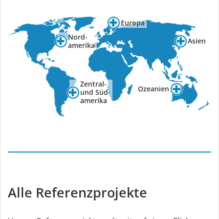
Europa
Nord-
Asien
amerika
Zentral-
Ozeanien
und Süd-
amerika
Alle Referenzprojekte