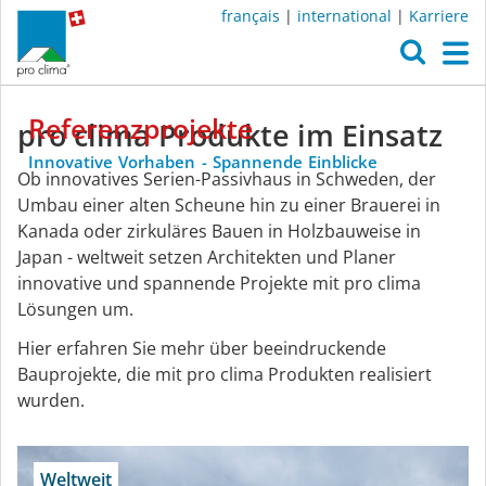
français
|
international
|
Karriere
O
M
Wirkung
Referenzprojekte
pro clima Produkte im Einsatz
Innovative
Vorhaben
-
Spannende
Einblicke
Ob innovatives Serien-Passivhaus in Schweden, der
Umbau einer alten Scheune hin zu einer Brauerei in
Kanada oder zirkuläres Bauen in Holzbauweise in
Japan - weltweit setzen Architekten und Planer
innovative und spannende Projekte mit pro clima
Lösungen um.
Hier erfahren Sie mehr über beeindruckende
Bauprojekte, die mit pro clima Produkten realisiert
wurden.
Weltweit