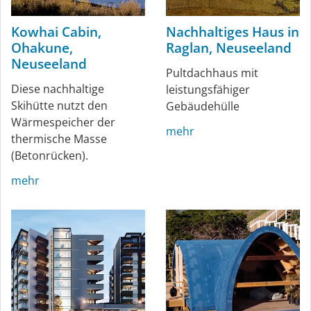
Kowhai Cabin,
Nachhaltiges Haus in
Ohakune,
Raglan, Neuseeland
Neuseeland
Pultdachhaus mit
Diese nachhaltige
leistungsfähiger
Skihütte nutzt den
Gebäudehülle
Wärmespeicher der
mehr
thermische Masse
(Betonrücken).
mehr