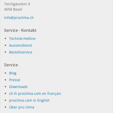
Teichgässlein 9
4058 Basel
in­fo@procli­ma.ch
Service - Kontakt
Technik-Hotline
Aussendienst
Bestellservice
Service
Blog
Presse
Dow­n­loads
ch-fr.proclima.com en français
proclima.com in English
Über pro clima