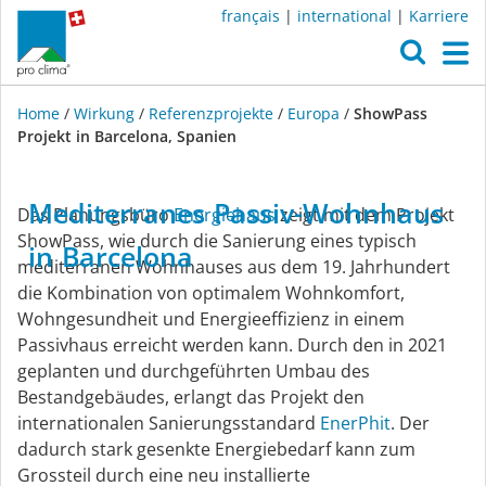
français
|
international
|
Karriere
O
M
Home
/
Wirkung
/
Referenzprojekte
/
Europa
/
ShowPass
Projekt in Barcelona, Spanien
Referenzprojekte
Mediterranes
Passiv-Wohnhaus
Das Planungsbüro
Energiehaus
zeigt mit dem Projekt
in
ShowPass, wie durch die Sanierung eines typisch
in
Barcelona
mediterranen Wohnhauses aus dem 19. Jahrhundert
die Kombination von optimalem Wohnkomfort,
Europa
Wohngesundheit und Energieeffizienz in einem
Passivhaus erreicht werden kann. Durch den in 2021
geplanten und durchgeführten Umbau des
Bestandgebäudes, erlangt das Projekt den
internationalen Sanierungsstandard
EnerPhit
. Der
dadurch stark gesenkte Energiebedarf kann zum
Grossteil durch eine neu installierte