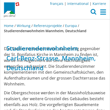
français
|
international
|
Karriere
O
M
Home
/
Wirkung
/
Referenzprojekte
/
Europa
/
Studierendenwohnheim Mannheim, Deutschland
Referenzprojekte
Studierendenwohnheim
Das Studierendenwohnheim, das schräg gegenüber
in
der St. Bonifatius Kirche in Mannheim zu finden ist,
Carl-Benz-Strasse,
Mannheim,
wurde mit Augenmerk auf seine Nachhaltigkeit
entworfen und geplant. Die Studierendenzimmer
Deutschland
Europa
komplementieren mit den Gemeinschaftsküchen, den
Aufenthaltsräumen und der grossen Dachterrasse das
Wohnheim.
Die Obergeschosse werden in der Massivholzbauweise
realisiert, der weitere Grossteil des Gebäudes besteht
ebenfalls aus Holz. Die vorgefertigten Bauelemente