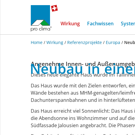
Wirkung
Fachwissen
Syste
Home
/
Wirkung
/
Referenzprojekte
/
Europa
/
Neuba
Referenzprojekte
Neubau
in
ein
Angenehme Innen- und Außenumgebun
in
Dieses neue elegante Haus wurde im Tallinner 
Das Haus wurde mit den Zielen entworfen, ei
Europa
Wände bestehen aus MHM-genagelten/leimfrei
Dachunterspannbahnen und in hinterlüfteten
Das Haus erreicht viel Sonnenlicht: Das Haus 
die Abendsonne ins Wohnzimmer und auf die 
Südfassade Jalousien angebracht. Die Phasen