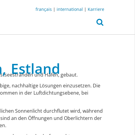
français
|
international
|
Karriere
n,
Estland
 Ostseestränden und Häfen, gebaut.
ige, nachhaltige Lösungen einzusetzen. Die
ommen in der Luftdichtungsebene, bei
dlichen Sonnenlicht durchflutet wird, während
sind an den Öffnungen und Oberlichtern der
en.