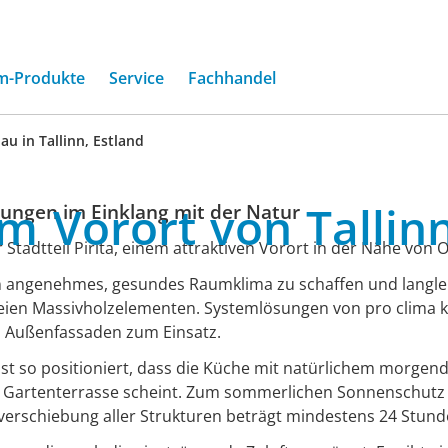
m-Produkte
Service
Fachhandel
u in Tallinn, Estland
em
Vorort
von
Tallin
gen im Einklang mit der Natur
Stadtteil Pirita, einem attraktiven Vorort in der Nähe von
n angenehmes, gesundes Raumklima zu schaffen und langleb
en Massivholzelementen. Systemlösungen von pro clima k
 Außenfassaden zum Einsatz.
ist so positioniert, dass die Küche mit natürlichem morgen
Gartenterrasse scheint. Zum sommerlichen Sonnenschutz 
verschiebung aller Strukturen beträgt mindestens 24 Stund