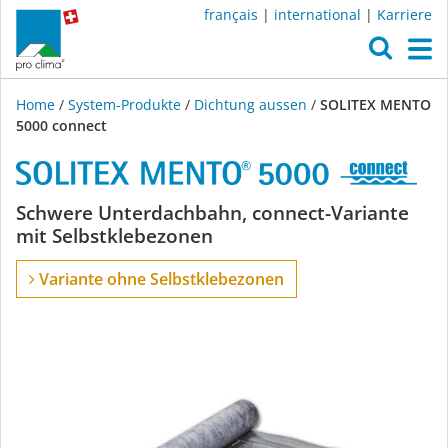
français
|
international
|
Karriere
O
M
Home
/
System-Produkte
/
Dichtung aussen
/
SOLITEX MENTO
5000 connect
SOLITEX
Schwere Unterdachbahn, connect-Variante
mit Selbstklebezonen
MENTO
Variante ohne Selbstklebezonen
5000
connect