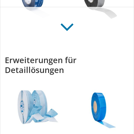
TESCON VANA
TESCON NAIDECK
Allround-Klebeband für
Doppelseitig klebendes
innen und aussen
Nageldichtband
Erweiterungen für
Detaillösungen