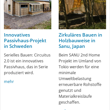
Innovatives
Zirkuläres Bauen in
Passivhaus-Projekt
Holzbauweise in
in Schweden
Sanu, Japan
Serielles Bauen: Circuitus
Beim SANU 2nd Home
2.0 ist ein innovatives
Projekt im Umland von
Passivhaus, das in Serie
Tokio werden für eine
produziert wird.
minimale
Umweltbelastung
mehr
erneuerbare Rohstoffe
genutzt und
Materialkreisläufe
geschaffen.