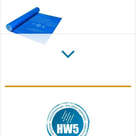
SOLITEX WELDANO
3000
Diffusionsoffene,
verschweissbare
Unterdachbahn