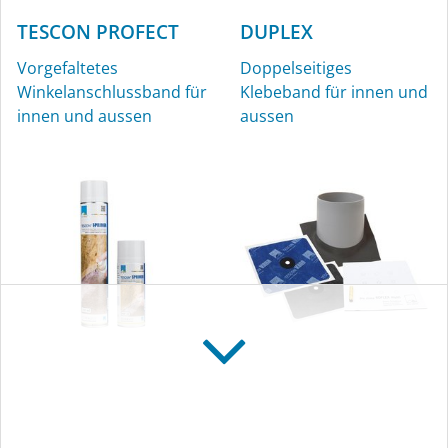
TESCON PROFECT
DUPLEX
Vorgefaltetes
Doppelseitiges
Winkelanschlussband für
Klebeband für innen und
innen und aussen
aussen
TESCON SPRIMER
ROFLEX
Sprühbare Grundierung
Rohr-Manschetten für
für innen und aussen
innen und aussen